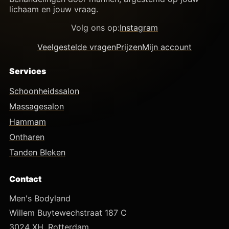
lichaam en jouw vraag.
Volg ons op:
Instagram
Veelgestelde vragen
Prijzen
Mijn account
Services
Schoonheidssalon
Massagesalon
Hammam
Ontharen
Tanden Bleken
Contact
Men's Bodyland
Willem Buytewechstraat 187 C
3024 XH, Rotterdam