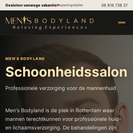
Spring naar inhoud
Gesloten vanwege vakantie
06 816 738 37
openingstijden
Menu op
MEN'S BODYLAND
Schoonheidssalon
Professionele verzorging voor de mannenhuid
Men's Bodyland is de plek in Rotterdam waar
mannen terechtkunnen voor professionele huid-
en lichaamsverzorging. De behandelingen zijn