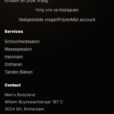
lichaam en jouw vraag.
Volg ons op:
Instagram
Veelgestelde vragen
Prijzen
Mijn account
Services
Schoonheidssalon
Massagesalon
Hammam
Ontharen
Tanden Bleken
Contact
Men's Bodyland
Willem Buytewechstraat 187 C
3024 XH, Rotterdam