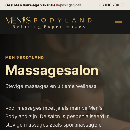
Spring naar inhoud
Gesloten vanwege vakantie
06 816 738 37
openingstijden
Menu op
MEN'S BODYLAND
Massagesalon
Stevige massages en ultieme wellness
Voor massages moet je als man bij Men's
Bodyland zijn. De salon is gespecialiseerd in
stevige massages zoals sportmassage en